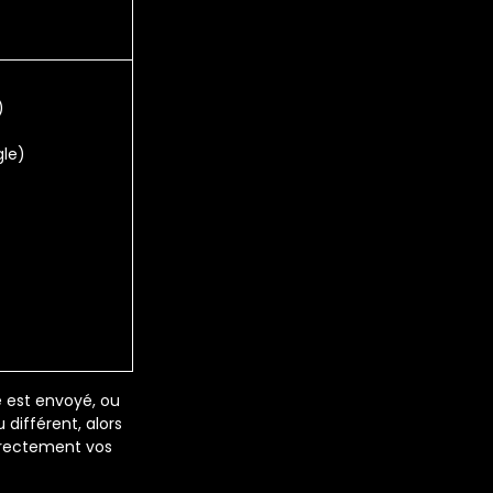
)
)
le)
e est envoyé, ou
différent, alors
rrectement vos