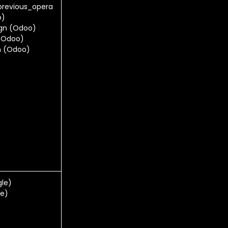
previous_opera
o)
gn (Odoo)
(Odoo)
 (Odoo)
le)
e)