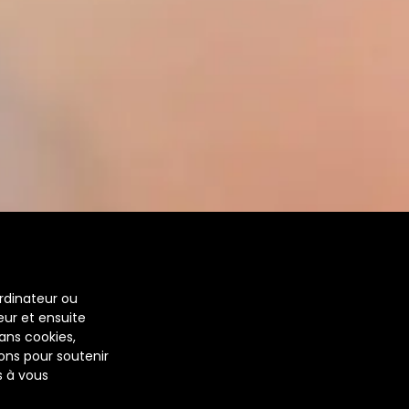
rdinateur ou
eur et ensuite
ans cookies,
sons pour soutenir
s à vous