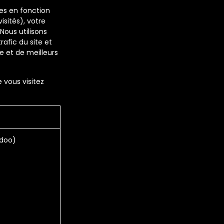
es en fonction
isités), votre
Nous utilisons
afic du site et
te et de meilleurs
 vous visitez
Odoo)